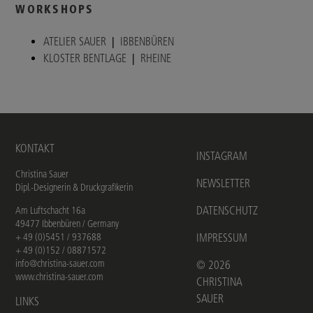
WORKSHOPS
ATELIER SAUER
|
IBBENBÜREN
KLOSTER BENTLAGE
|
RHEINE
KONTAKT
INSTAGRAM
Christina Sauer
NEWSLETTER
Dipl.-Designerin & Druckgrafikerin
DATENSCHUTZ
Am Luftschacht 16a
49477 Ibbenbüren / Germany
+ 49 (0)5451 / 937688
IMPRESSUM
+ 49 (0)152 / 08871572
info@christina-sauer.com
©
2026
www.christina-sauer.com
CHRISTINA
SAUER
LINKS