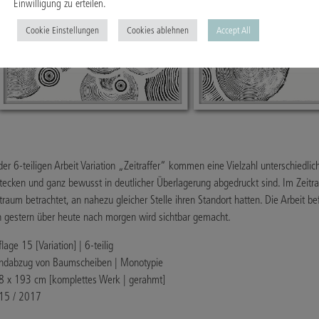
Einwilligung zu erteilen.
Cookie Einstellungen
Cookies ablehnen
Accept All
der 6-teiligen Arbeit Variation „Zeitraffer“ kommen eine Vielzahl unterschiedl
tecken und ganz bewusst in deutlicher Überlagerung abgedruckt sind. Im Zeitraf
traum betrachtet, an nahezu gleicher Stelle ihren Standort hatten. Die Arbeit be
n gestern über heute nach morgen wird sichtbar gemacht.
lage 15 [Variation] | 6-teilig
ndabzug von Baumscheiben | Monotypie
8 x 193 cm [komplettes Werk | gerahmt]
15 / 2017