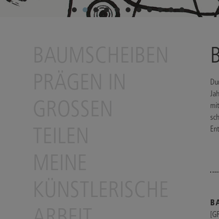
BAUMSCHEIBEN
PRÄGEN IN
Dur
Jah
GROSSEN
mi
sc
TEILEN
Ent
MEINE
KÜNSTLERISCHE
B
ARBEIT
[G