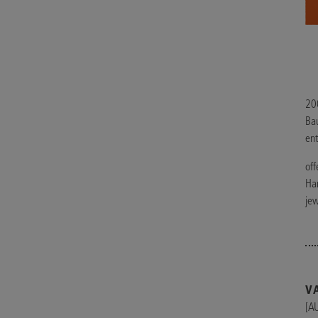
20
Bau
ent
off
Ha
je
V
[A