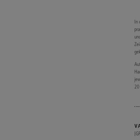
In 
pra
und
Zei
gek
Auf
Ha
je
20
V
[G