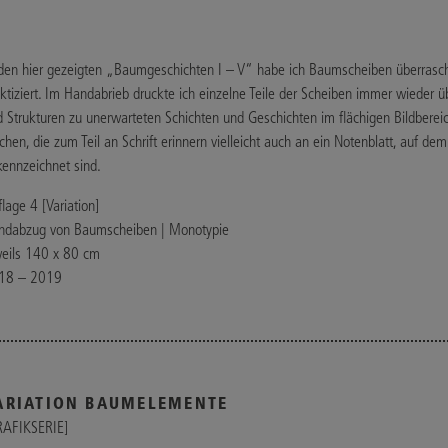
den hier gezeigten „Baumgeschichten I – V“ habe ich Baumscheiben überrasche
ktiziert. Im Handabrieb druckte ich einzelne Teile der Scheiben immer wieder ü
 Strukturen zu unerwarteten Schichten und Geschichten im flächigen Bildbereic
chen, die zum Teil an Schrift erinnern vielleicht auch an ein Notenblatt, auf dem
ennzeichnet sind.
lage 4 [Variation]
ndabzug von Baumscheiben | Monotypie
weils 140 x 80 cm
18 – 2019
ARIATION BAUMELEMENTE
RAFIKSERIE]