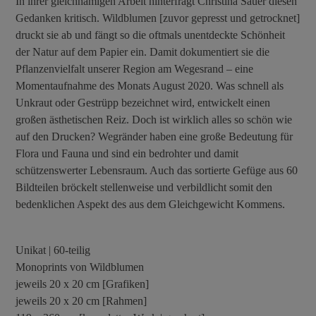
In ihrer gleichnamigen Arbeit hinterfragt Christina Sauer diesen
Gedanken kritisch. Wildblumen [zuvor gepresst und getrocknet]
druckt sie ab und fängt so die oftmals unentdeckte Schönheit
der Natur auf dem Papier ein. Damit dokumentiert sie die
Pflanzenvielfalt unserer Region am Wegesrand – eine
Momentaufnahme des Monats August 2020. Was schnell als
Unkraut oder Gestrüpp bezeichnet wird, entwickelt einen
großen ästhetischen Reiz. Doch ist wirklich alles so schön wie
auf den Drucken? Wegränder haben eine große Bedeutung für
Flora und Fauna und sind ein bedrohter und damit
schützenswerter Lebensraum. Auch das sortierte Gefüge aus 60
Bildteilen bröckelt stellenweise und verbildlicht somit den
bedenklichen Aspekt des aus dem Gleichgewicht Kommens.
Unikat | 60-teilig
Monoprints von Wildblumen
jeweils 20 x 20 cm [Grafiken]
jeweils 20 x 20 cm [Rahmen]