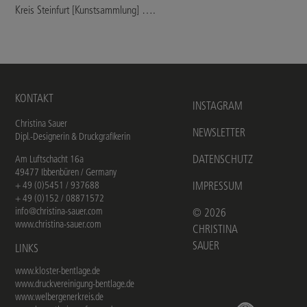
Kreis Steinfurt [Kunstsammlung] ….
KONTAKT
INSTAGRAM
Christina Sauer
NEWSLETTER
Dipl.-Designerin & Druckgrafikerin
DATENSCHUTZ
Am Luftschacht 16a
49477 Ibbenbüren / Germany
+ 49 (0)5451 / 937688
IMPRESSUM
+ 49 (0)152 / 08871572
info@christina-sauer.com
©
2026
www.christina-sauer.com
CHRISTINA
SAUER
LINKS
www.kloster-bentlage.de
www.druckvereinigung-bentlage.de
www.welbergenerkreis.de