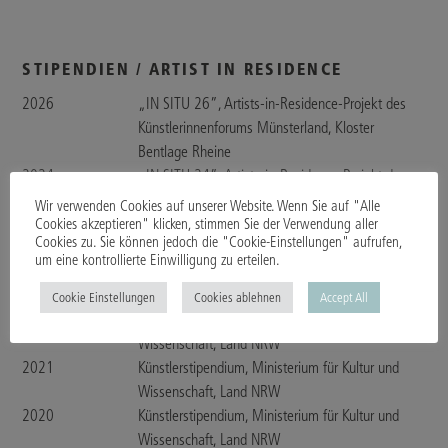
STIPENDIEN / ARTIST IN RESIDENCE
2026
„IN SITU 26”, Artists-in-Residence-Projekt des
Künstlerinnenforums Münsterland, Kloster
Bentlage Rheine
2024
„IN SITU 24”, Artists-in-Residence-Projekt des
Künstlerinnenforums Münsterland, Kloster
Wir verwenden Cookies auf unserer Website. Wenn Sie auf "Alle
Bentlage Rheine
Cookies akzeptieren" klicken, stimmen Sie der Verwendung aller
Cookies zu. Sie können jedoch die "Cookie-Einstellungen" aufrufen,
2022
„IN SITU”, Artists-in-Residence-Projekt des
um eine kontrollierte Einwilligung zu erteilen.
Künstlerinnenforums Münsterland, Kloster
Bentlage Rheine
Cookie Einstellungen
Cookies ablehnen
Accept All
2022
Künstlerstipendium, Ministerium für Kultur und
Wissenschaft, Land NRW
2021
Künstlerstipendium, Ministerium für Kultur und
Wissenschaft, Land NRW
2020
Künstlerstipendium, Ministerium für Kultur und
Wissenschaft, Land NRW