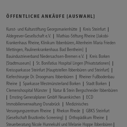
ÖFFENTLICHE ANKÄUFE [AUSWAHL]
Kunst- und Kulturstiftung Georgsmarienhütte
|
Kreis Steinfurt
|
Aldegrever-Gesellschaft e.V.
|
Mathias-Stiftung Rheine [Jakobi-
Krankenhaus Rheine, Klinikum Ibbenbüren, Altenheim Maria Frieden
Mettingen, Paulinenkrankenhaus Bad Bentheim]
|
Bauindustrieverband Niedersachsen-Bremen e.V.
|
Kreis Borken
[Stadtmuseum]
|
St. Bonifatius Hospital Lingen [Privatstationen]
|
Kreissparkasse Steinfurt [Hauptstellen Ibbenbüren und Steinfurt]
|
Kieferchirurgie Dr. Droogmans Ibbenbüren
|
Rheiner Fußbodenbau
Rheine
|
Sparkasse Westmünsterland Borken
|
Stadt Borken
|
Clemenshospital Münster
|
Natur & Stein Bergschneider Ibbenbüren
|
Ernsting Generalplaner GmbH Neuenkirchen
|
ECD
Immobilienverwaltung Osnabrück
|
Medizinisches
Versorgungszentrum Rheine
|
Rhekon Rhede
|
GBKS Steinfurt
[Gesellschaft Brustkrebs-Screening]
|
Orthopädikum Rheine
|
Steuerberatung Nicole Hunnekuhl und Melanie Hoppe Ibbenbüren
|