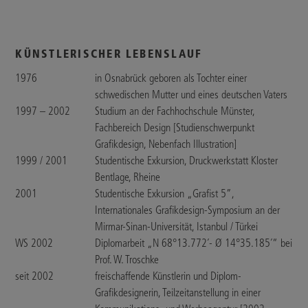
KÜNSTLERISCHER LEBENSLAUF
1976
in Osnabrück geboren als Tochter einer
schwedischen Mutter und eines deutschen Vaters
1997 – 2002
Studium an der Fachhochschule Münster,
Fachbereich Design [Studienschwerpunkt
Grafikdesign, Nebenfach Illustration]
1999 / 2001
Studentische Exkursion, Druckwerkstatt Kloster
Bentlage, Rheine
2001
Studentische Exkursion „Grafist 5”,
Internationales Grafikdesign-Symposium an der
Mirmar-Sinan-Universität, Istanbul / Türkei
WS 2002
Diplomarbeit „N 68°13.772´- Ø 14°35.185´“ bei
Prof. W. Troschke
seit 2002
freischaffende Künstlerin und Diplom-
Grafikdesignerin, Teilzeitanstellung in einer