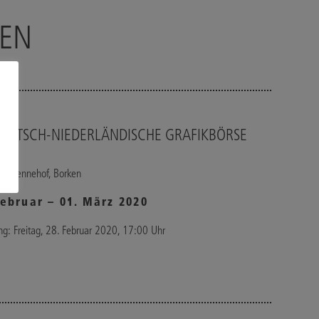
NEN
DEUTSCH-NIEDERLÄNDISCHE GRAFIKBÖRSE
KEN
lle Vennehof, Borken
Februar – 01. März 2020
ng: Freitag, 28. Februar 2020, 17:00 Uhr