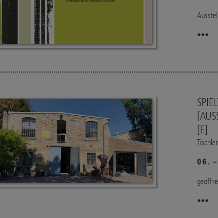
Ausstel
•••
SPIE
[AUS
[E]
Tischle
06. 
geöffne
•••