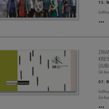
15. 
Eröffn
•••
ZWAN
KREI
[JUB
DA Kuns
07. 
Eröffn
Zur Aus
•••