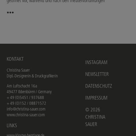
geöffnet vor, während und nach den Theatervorführungen
•••
KONTAKT
INSTAGRAM
Christina Sauer
NEWSLETTER
Dipl.-Designerin & Druckgrafikerin
DATENSCHUTZ
Am Luftschacht 16a
49477 Ibbenbüren / Germany
+ 49 (0)5451 / 937688
IMPRESSUM
+ 49 (0)152 / 08871572
info@christina-sauer.com
©
2026
www.christina-sauer.com
CHRISTINA
SAUER
LINKS
www.kloster-bentlage.de