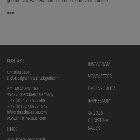
geöffnet vor, während und nach den Theatervorführungen
•••
KONTAKT
INSTAGRAM
Christina Sauer
NEWSLETTER
Dipl.-Designerin & Druckgrafikerin
DATENSCHUTZ
Am Luftschacht 16a
49477 Ibbenbüren / Germany
+ 49 (0)5451 / 937688
IMPRESSUM
+ 49 (0)152 / 08871572
info@christina-sauer.com
©
2026
www.christina-sauer.com
CHRISTINA
SAUER
LINKS
www.kloster-bentlage.de