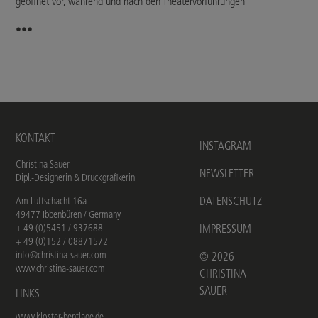
geöffnet vor, während und nach den Theatervorführungen
•••
KONTAKT
INSTAGRAM
Christina Sauer
NEWSLETTER
Dipl.-Designerin & Druckgrafikerin
DATENSCHUTZ
Am Luftschacht 16a
49477 Ibbenbüren / Germany
+ 49 (0)5451 / 937688
IMPRESSUM
+ 49 (0)152 / 08871572
info@christina-sauer.com
©
2026
www.christina-sauer.com
CHRISTINA
SAUER
LINKS
www.kloster-bentlage.de