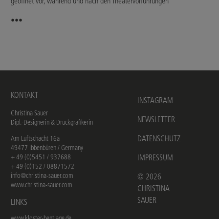
geöffnet vor, während und nach den Theatervorführungen
•••
KONTAKT
INSTAGRAM
Christina Sauer
NEWSLETTER
Dipl.-Designerin & Druckgrafikerin
DATENSCHUTZ
Am Luftschacht 16a
49477 Ibbenbüren / Germany
+ 49 (0)5451 / 937688
IMPRESSUM
+ 49 (0)152 / 08871572
info@christina-sauer.com
©
2026
www.christina-sauer.com
CHRISTINA
SAUER
LINKS
www.kloster-bentlage.de