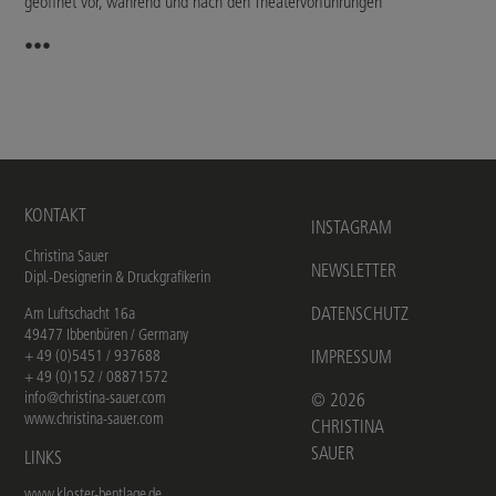
geöffnet vor, während und nach den Theatervorführungen
•••
KONTAKT
INSTAGRAM
Christina Sauer
NEWSLETTER
Dipl.-Designerin & Druckgrafikerin
DATENSCHUTZ
Am Luftschacht 16a
49477 Ibbenbüren / Germany
+ 49 (0)5451 / 937688
IMPRESSUM
+ 49 (0)152 / 08871572
info@christina-sauer.com
©
2026
www.christina-sauer.com
CHRISTINA
SAUER
LINKS
www.kloster-bentlage.de